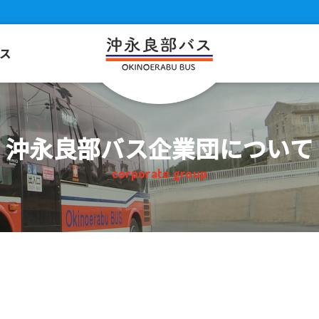
ス
沖永良部バス企業団
について
corporate group